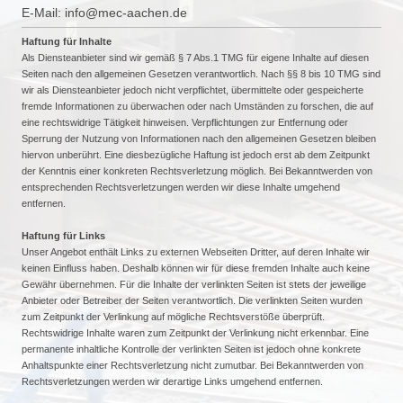
E-Mail: info@mec-aachen.de
Haftung für Inhalte
Als Diensteanbieter sind wir gemäß § 7 Abs.1 TMG für eigene Inhalte auf diesen
Seiten nach den allgemeinen Gesetzen verantwortlich. Nach §§ 8 bis 10 TMG sind
wir als Diensteanbieter jedoch nicht verpflichtet, übermittelte oder gespeicherte
fremde Informationen zu überwachen oder nach Umständen zu forschen, die auf
eine rechtswidrige Tätigkeit hinweisen. Verpflichtungen zur Entfernung oder
Sperrung der Nutzung von Informationen nach den allgemeinen Gesetzen bleiben
hiervon unberührt. Eine diesbezügliche Haftung ist jedoch erst ab dem Zeitpunkt
der Kenntnis einer konkreten Rechtsverletzung möglich. Bei Bekanntwerden von
entsprechenden Rechtsverletzungen werden wir diese Inhalte umgehend
entfernen.
Haftung für Links
Unser Angebot enthält Links zu externen Webseiten Dritter, auf deren Inhalte wir
keinen Einfluss haben. Deshalb können wir für diese fremden Inhalte auch keine
Gewähr übernehmen. Für die Inhalte der verlinkten Seiten ist stets der jeweilige
Anbieter oder Betreiber der Seiten verantwortlich. Die verlinkten Seiten wurden
zum Zeitpunkt der Verlinkung auf mögliche Rechtsverstöße überprüft.
Rechtswidrige Inhalte waren zum Zeitpunkt der Verlinkung nicht erkennbar. Eine
permanente inhaltliche Kontrolle der verlinkten Seiten ist jedoch ohne konkrete
Anhaltspunkte einer Rechtsverletzung nicht zumutbar. Bei Bekanntwerden von
Rechtsverletzungen werden wir derartige Links umgehend entfernen.